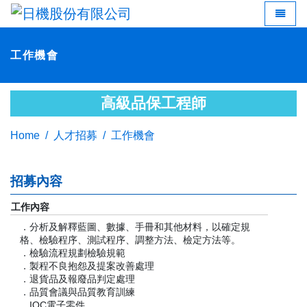
LED 燈
Toggle 
工作機會
高級品保工程師
Home
人才招募
工作機會
招募內容
工作內容
．分析及解釋藍圖、數據、手冊和其他材料，以確定規
格、檢驗程序、測試程序、調整方法、檢定方法等。
．檢驗流程規劃檢驗規範
．製程不良抱怨及提案改善處理
．退貨品及報廢品判定處理
．品質會議與品質教育訓練
．IQC電子零件