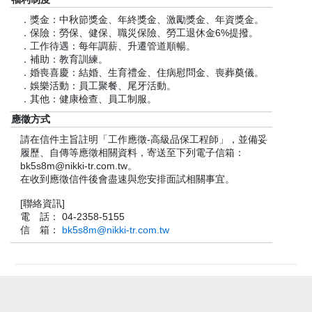
．獎金：中秋節獎金、年終獎金、激勵獎金、年資獎金。
．保險：勞保、健保、職災保險、勞工退休金6%提撥。
．工作待遇：每年調薪、升遷管道順暢。
．補助：教育訓練。
．婚喪喜慶：結婚、生育禮金、住病慰問金、喪葬奠儀。
．娛樂活動：員工聚餐、尾牙活動。
．其他：健康檢查、員工制服。
應徵方式
請在信件主旨註明「工作應徵-高級品保工程師」，並備妥
履歷、自傳等應徵相關資料，寄送至下列電子信箱：
bk5s8m@nikki-tr.com.tw。
在收到應徵信件後會盡速與您安排面試相關事宜。
[聯絡資訊]
電 話： 04-2358-5155
信 箱：
bk5s8m@nikki-tr.com.tw