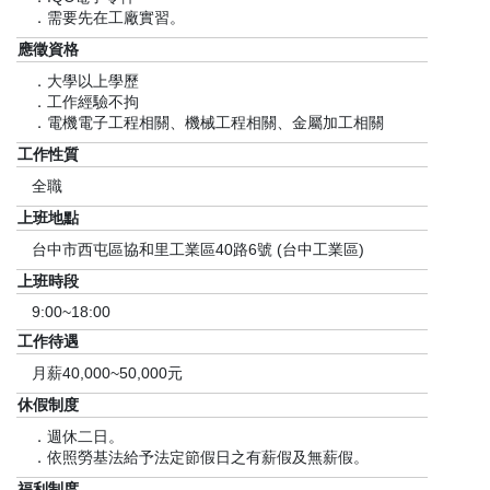
．需要先在工廠實習。
應徵資格
．大學以上學歷
．工作經驗不拘
．電機電子工程相關、機械工程相關、金屬加工相關
工作性質
全職
上班地點
台中市西屯區協和里工業區40路6號 (台中工業區)
上班時段
9:00~18:00
工作待遇
月薪40,000~50,000元
休假制度
．週休二日。
．依照勞基法給予法定節假日之有薪假及無薪假。
福利制度