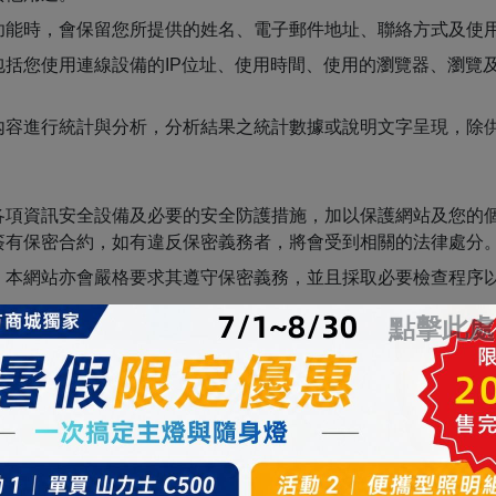
功能時，會保留您所提供的姓名、電子郵件地址、聯絡方式及使
括您使用連線設備的IP位址、使用時間、使用的瀏覽器、瀏覽
內容進行統計與分析，分析結果之統計數據或說明文字呈現，除
各項資訊安全設備及必要的安全防護措施，加以保護網站及您的
簽有保密合約，如有違反保密義務者，將會受到相關的法律處分
，本網站亦會嚴格要求其遵守保密義務，並且採取必要檢查程序
點擊此處
可經由本網站所提供的連結，點選進入其他網站。但該連結網站
的個人資料給其他個人、團體、私人企業或公務機關，但有法律