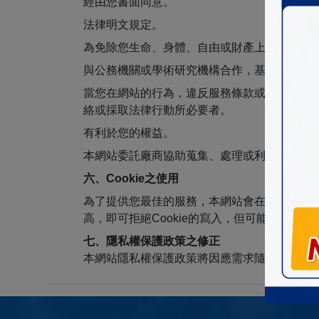
經由您書面同意。
法律明文規定。
為免除您生命、身體、自由或財產上之危險。
與公務機關或學術研究機構合作，基於公共利
當您在網站的行為，違反服務條款或可能損害
絡或採取法律行動所必要者。
有利於您的權益。
本網站委託廠商協助蒐集、處理或利用您的個
六、Cookie之使用
為了提供您最佳的服務，本網站會在您的電腦中放
高，即可拒絕Cookie的寫入，但可能會導致
七、隱私權保護政策之修正
本網站隱私權保護政策將因應需求隨時進行修