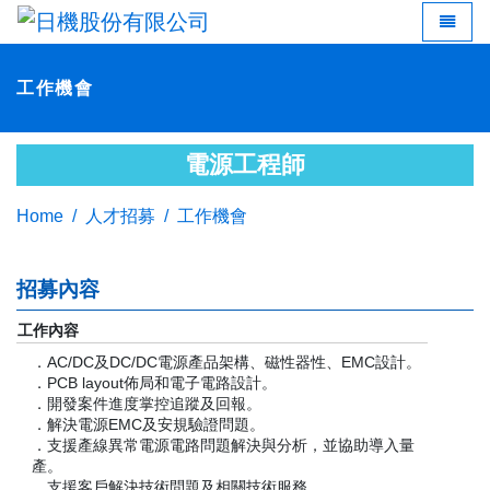
LED 燈
Toggle 
工作機會
電源工程師
Home
人才招募
工作機會
招募內容
工作內容
．AC/DC及DC/DC電源產品架構、磁性器性、EMC設計。
．PCB layout佈局和電子電路設計。
．開發案件進度掌控追蹤及回報。
．解決電源EMC及安規驗證問題。
．支援產線異常電源電路問題解決與分析，並協助導入量
產。
．支援客戶解決技術問題及相關技術服務。