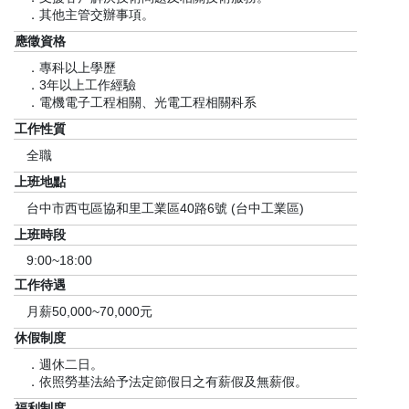
．其他主管交辦事項。
應徵資格
．專科以上學歷
．3年以上工作經驗
．電機電子工程相關、光電工程相關科系
工作性質
全職
上班地點
台中市西屯區協和里工業區40路6號 (台中工業區)
上班時段
9:00~18:00
工作待遇
月薪50,000~70,000元
休假制度
．週休二日。
．依照勞基法給予法定節假日之有薪假及無薪假。
福利制度