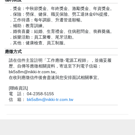
．獎金：中秋節獎金、年終獎金、激勵獎金、年資獎金。
．保險：勞保、健保、職災保險、勞工退休金6%提撥。
．工作待遇：每年調薪、升遷管道順暢。
．補助：教育訓練。
．婚喪喜慶：結婚、生育禮金、住病慰問金、喪葬奠儀。
．娛樂活動：員工聚餐、尾牙活動。
．其他：健康檢查、員工制服。
應徵方式
請在信件主旨註明「工作應徵-電源工程師」，並備妥履
歷、自傳等應徵相關資料，寄送至下列電子信箱：
bk5s8m@nikki-tr.com.tw。
在收到應徵信件後會盡速與您安排面試相關事宜。
[聯絡資訊]
電 話： 04-2358-5155
信 箱：
bk5s8m@nikki-tr.com.tw