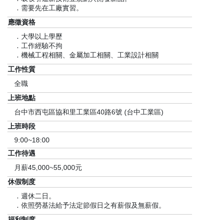
．需要先在工廠實習。
應徵資格
．大學以上學歷
．工作經驗不拘
．機械工程相關、金屬加工相關、工業設計相關
工作性質
全職
上班地點
台中市西屯區協和里工業區40路6號 (台中工業區)
上班時段
9:00~18:00
工作待遇
月薪45,000~55,000元
休假制度
．週休二日。
．依照勞基法給予法定節假日之有薪假及無薪假。
福利制度