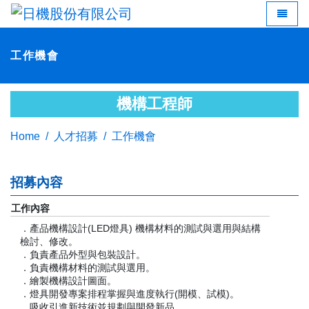
LED 燈
Toggle 
工作機會
機構工程師
Home
人才招募
工作機會
招募內容
工作內容
．產品機構設計(LED燈具) 機構材料的測試與選用與結構
檢討、修改。
．負責產品外型與包裝設計。
．負責機構材料的測試與選用。
．繪製機構設計圖面。
．燈具開發專案排程掌握與進度執行(開模、試模)。
．吸收引進新技術並規劃與開發新品。