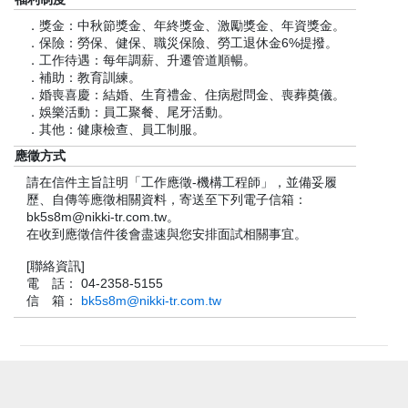
．獎金：中秋節獎金、年終獎金、激勵獎金、年資獎金。
．保險：勞保、健保、職災保險、勞工退休金6%提撥。
．工作待遇：每年調薪、升遷管道順暢。
．補助：教育訓練。
．婚喪喜慶：結婚、生育禮金、住病慰問金、喪葬奠儀。
．娛樂活動：員工聚餐、尾牙活動。
．其他：健康檢查、員工制服。
應徵方式
請在信件主旨註明「工作應徵-機構工程師」，並備妥履
歷、自傳等應徵相關資料，寄送至下列電子信箱：
bk5s8m@nikki-tr.com.tw。
在收到應徵信件後會盡速與您安排面試相關事宜。
[聯絡資訊]
電 話： 04-2358-5155
信 箱：
bk5s8m@nikki-tr.com.tw