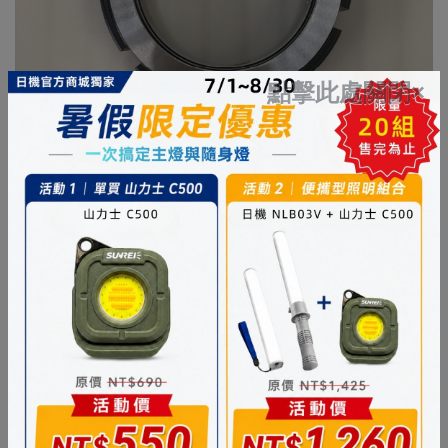
點擊此處關閉×
【一般LED】攝影時會觀察到閃爍和條紋
【日機產品】光線溫和均勻，無閃爍