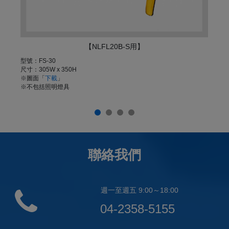
【NLFL20B-S用】
型號：FS-30
型號
尺寸：305W x 350H
尺寸
※圖面「
下載
」
配
※不包括照明燈具
※
※
聯絡我們
週一至週五 9:00～18:00
04-2358-5155