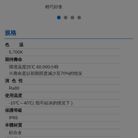
輕巧好拿
規格
色 温
5,700K
期待壽命
環境温度25℃ 60,000小時
※壽命是以初期照度減少至70%的情況
演 色 性
Ra80
使用温度
-10℃～40℃( 指不結冰的情況下 )
保護等級
IP65
本體材質
鋁合金