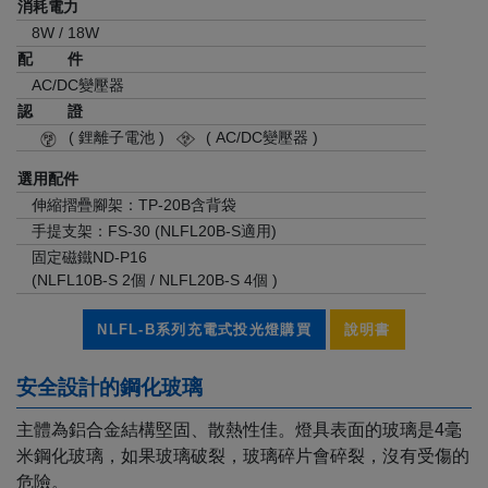
消耗電力
8W / 18W
配 件
AC/DC變壓器
認 證
( 鋰離子電池 )
( AC/DC變壓器 )
選用配件
伸縮摺疊腳架：TP-20B含背袋
手提支架：FS-30 (NLFL20B-S適用)
固定磁鐵ND-P16
(NLFL10B-S 2個 / NLFL20B-S 4個 )
NLFL-B系列充電式投光燈購買
說明書
安全設計的鋼化玻璃
主體為鋁合金結構堅固、散熱性佳。燈具表面的玻璃是4毫
米鋼化玻璃，如果玻璃破裂，玻璃碎片會碎裂，沒有受傷的
危險。