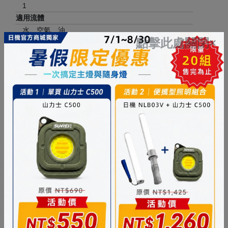
1
適用流體
水、空氣、油
點擊此處關閉×
主要尺寸圖
內牙四通