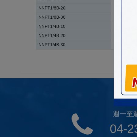
NNPT1/8B-20
4
NNPT1/8B-30
NNPT1/4B-10
NNPT1/4B-20
4
NNPT1/4B-30
週一至週五
04-2