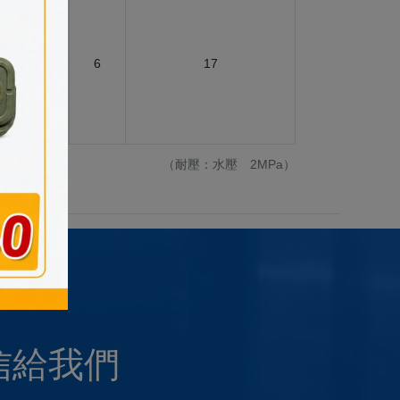
6
6
17
（耐壓：水壓 2MPa）
信給我們