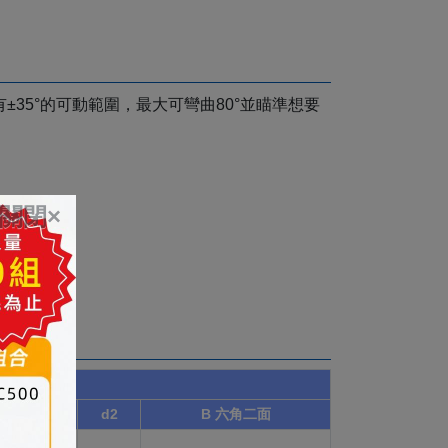
±35°的可動範圍，最大可彎曲80°並瞄準想要
關閉×
d1
d2
B 六角二面