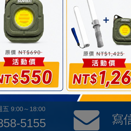
PT 1/8"
20
PDF
DXF
30
PDF
DXF
10
10
PDF
DXF
PT 1/4"
20
PDF
DXF
30
PDF
DXF
聯絡我們
 9:00～18:00
寫
358-5155