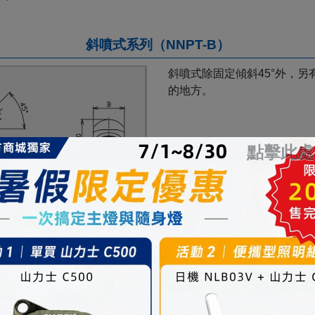
斜噴式系列（NNPT-B）
斜噴式除固定傾斜45°外，另有
的地方。
點擊此處
標準機種一覧表
主要尺寸（mm）
S 螺紋
L
圖面
L1
10
PDF
DXF