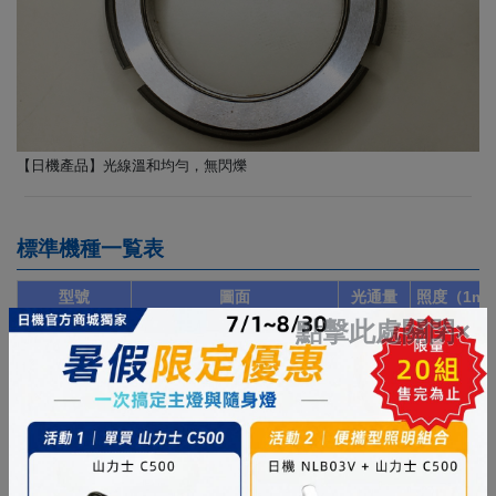
【日機產品】光線溫和均勻，無閃爍
標準機種一覧表
型號
圖面
光通量
照度（1m 
點擊此處關閉×
NLT4-10-AC-S
380 lm
80 lx
PDF
DXF
3D STEP
NLT4-20-AC-S
790 lm
170 lx
PDF
DXF
3D STEP
NLT4-30-AC-S
1,190 lm
260 lx
PDF
DXF
3D STEP
NLT4-40-AC-S
1,620 lm
360 lx
PDF
DXF
3D STEP
NLT4-50-AC-S
2,190 lm
480 lx
PDF
DXF
3D STEP