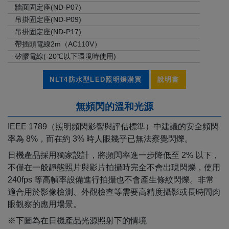
牆面固定座(ND-P07)
吊掛固定座(ND-P09)
吊掛固定座(ND-P17)
帶插頭電線2m（AC110V）
矽膠電線(-20℃以下環境時使用)
NLT4防水型LED照明燈購買
說明書
無頻閃的溫和光源
IEEE 1789（照明頻閃影響與評估標準）中建議的安全頻閃
率為 8%，而在約 3% 時人眼幾乎已無法察覺閃爍。
日機產品採用獨家設計，將頻閃率進一步降低至 2% 以下，
不僅在一般靜態照片與影片拍攝時完全不會出現閃爍，使用
240fps 等高幀率設備進行拍攝也不會產生條紋閃爍。非常
適合用於影像檢測、外觀檢查等需要高精度攝影或長時間肉
眼觀察的應用場景。
※下圖為在日機產品光源照射下的情境