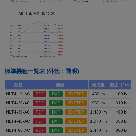
NLT4-50-AC-S
標準機種一覧表 (外殼：透明)
型號
圖面
光通量
照度（1m）
NLT4-10-AC
480 lm
160 lx
PDF
DXF
3D STEP
NLT4-20-AC
960 lm
310 lx
PDF
DXF
3D STEP
NLT4-30-AC
1,480 lm
460 lx
PDF
DXF
3D STEP
NLT4-40-AC
1,970 lm
590 lx
PDF
DXF
3D STEP
NLT4-50-AC
2,440 lm
800 lx
PDF
DXF
3D STEP