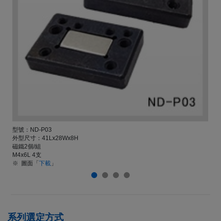
型號：ND-P03
外型尺寸：41Lx28Wx8H
磁鐵2個/組
M4x6L 4支
※ 圖面「
下載
」
系列選定方式