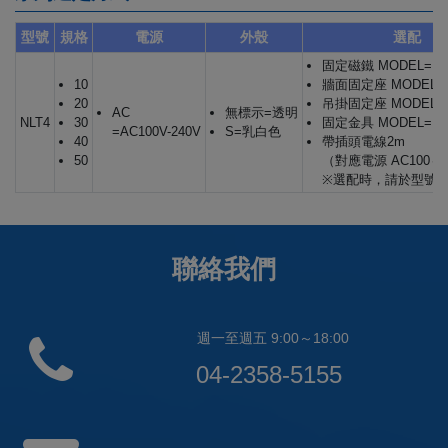
型號
規格
電源
外殼
選配
固定磁鐵 MODEL=ND
10
牆面固定座 MODEL=N
20
吊掛固定座 MODEL=N
AC
無標示=透明
NLT4
30
固定金具 MODEL=ND
=AC100V-240V
S=乳白色
40
帶插頭電線2m
50
（對應電源 AC100～1
※選配時，請於型號後加
聯絡我們
週一至週五 9:00～18:00
04-2358-5155