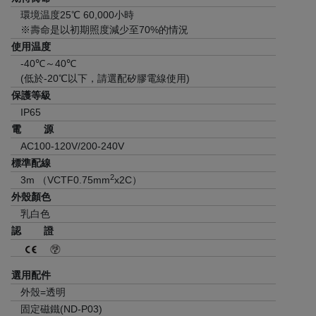
環境温度25℃ 60,000小時
※壽命是以初期照度減少至70%的情況
使用温度
-40℃～40℃
(低於-20℃以下，請選配矽膠電線使用)
保護等級
IP65
電 源
AC100-120V/200-240V
標準配線
2
3m （VCTF0.75mm
x2C）
外殼顏色
乳白色
認 證
選用配件
外殼=透明
固定磁鐵(ND-P03)