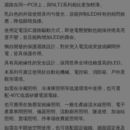
迴路在同㇐PCB上，與NLT2系列相比更加輕薄。
乳白色的外殼使燈具均勻發光，並能抑制LED特有的頻閃效
應，降低眼睛負擔。
使用定電流IC迴路驅動方式，即使電壓變動也能保持燈具亮
度不變，並且能夠增加LED的壽命。
獨自開發的保護迴路設計，對於突入電流或突波或瞬間停
電，皆具保護作用。
具有高絕緣性的安全設計，採用世界全球信賴度高的LED。
本系列可廣泛使用於自動化機械、電控箱、消防箱、戶外景
觀等環境。
如需在冷藏照明、冷凍庫照明等低溫環境中使用，也可選
配-40℃低溫矽膠電源電線。
也可應用在無塵室絕緣照明、一般生產線流水線照明、電子
產業車間照明、儀器照明、流動廁所照明、隧道燈、加油站
照明、賣場照明、停車場收費庭照明等。
如需在半開放空間使用，也可搭配固定磁鐵、牆面固定座及